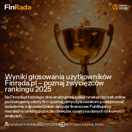
Wyniki głosowania użytkowników
Finrada.pl – poznaj zwycięzców
rankingu 2025
Na Finrada.pl każdego dnia analizujemy polski rynek pożyczek online,
porównujemy oferty firm i pomagamy użytkownikom podejmować
świadome, odpowiedzialne decyzje finansowe. Publikujemy
niezależny ranking pożyczkodawców, oparty na danych rynkowych i
analizach…
Karolina Hutnitska
21.01.2026
421
Czas czytania: 3 min.