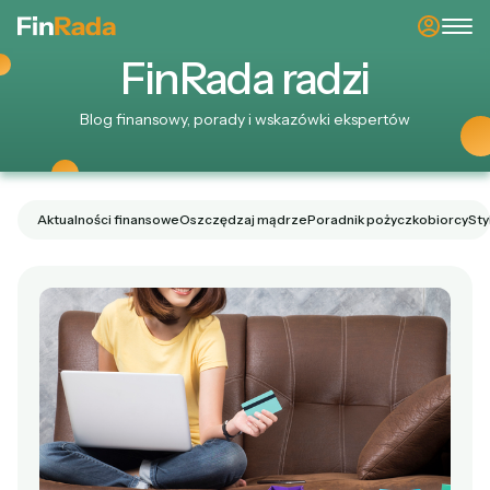
Fin
Rada
radzi
Blog finansowy, porady i wskazówki ekspertów
Aktualności finansowe
Oszczędzaj mądrze
Poradnik pożyczkobiorcy
Sty