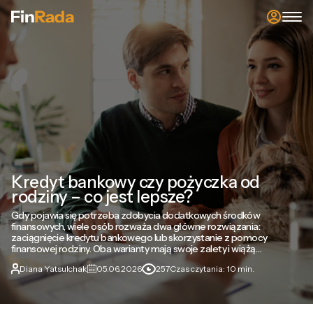
Kredyt bankowy czy pożyczka od
rodziny – co jest lepsze?
Gdy pojawia się potrzeba zdobycia dodatkowych środków
finansowych, wiele osób rozważa dwa główne rozwiązania:
zaciągnięcie kredytu bankowego lub skorzystanie z pomocy
finansowej rodziny. Oba warianty mają swoje zalety i wiążą…
Diana Yatsulchak
05.06.2026
257
Czas czytania: 10 min.