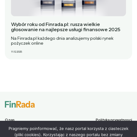
Wybór roku od Finrada.pl: rusza wielkie
głosowanie na najlepsze usługi finansowe 2025
Na Finrada.pl każdego dnia analizujemy polski rynek
pożyczek online
11.12.2025
O nas
Polityka prywatnosci
Chwilówki
Regulamin
Pragniemy poinformować, że nasz portal korzysta z ciasteczek
Pożyczki na raty
Lista partnerów
Pożyczki pozabankowe
(pliki cookies). Korzystając z naszego portalu bez zmiany