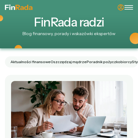
Fin
Rada
radzi
Blog finansowy, porady i wskazówki ekspertów
Aktualności finansowe
Oszczędzaj mądrze
Poradnik pożyczkobiorcy
Sty