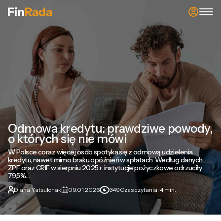
Odmowa kredytu: prawdziwe powody,
o których się nie mówi
W Polsce coraz więcej osób spotyka się z odmową udzielenia
kredytu, nawet mimo braku opóźnień w spłatach. Według danych
ZPF oraz CRIF w sierpniu 2025 r. instytucje pożyczkowe odrzuciły
79,5%…
Diana Yatsulchak
09.01.2026
349
Czas czytania: 4 min.