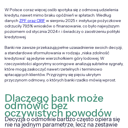
W Polsce coraz więcej osób spotyka się z odmową udzielenia
kredytu, nawet mimo braku opóźnień w spłatach. Według
danych
ZPF oraz CRIF
w sierpniu 2025 r. instytucje pożyczkowe
odrzuciły 79,5% wniosków o finansowanie, co było najwyższym
poziomem od stycznia 2024 r. i świadczy o zaostrzeniu polityki
kredytowej.
Banki nie zawsze przekazują pełne uzasadnienie swoich decyzji,
a standardowe sformułowania w rodzaju „niska zdolność
kredytowa” są jedynie wierzchołkiem góry lodowej. W
rzeczywistości algorytmy scoringowe analizują subtelne sygnały,
które mogą zaskoczyć nawet rzetelnych i terminowo
spłacających klientów. Przyjrzyjmy się pięciu ukrytym
przyczynom odmowy, o których banki rzadko mówią wprost.
Dlaczego bank może
odmówić bez
oczywistych powodów
Decyzja o odmowie bardzo często opiera się
nie na jednym parametrze, lecz na zestawie