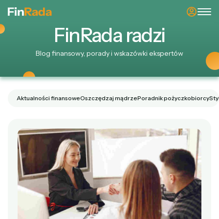
Fin
Rada
radzi
Blog finansowy, porady i wskazówki ekspertów
Aktualności finansowe
Oszczędzaj mądrze
Poradnik pożyczkobiorcy
Sty