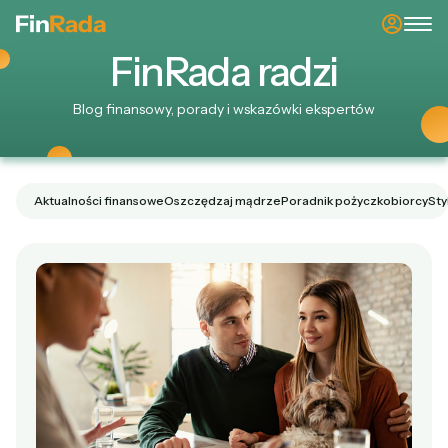
Fin
Rada
radzi
Blog finansowy, porady i wskazówki ekspertów
Aktualności finansowe
Oszczędzaj mądrze
Poradnik pożyczkobiorcy
Sty