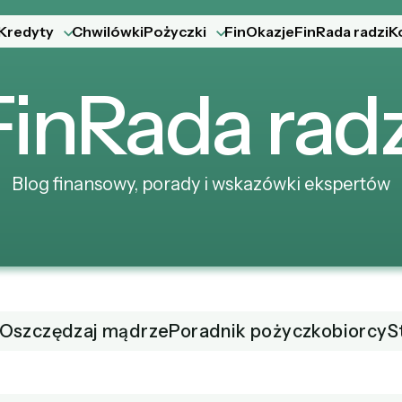
Kredyty
Chwilówki
Pożyczki
FinOkazje
FinRada radzi
K
Fin
Rada
radz
Blog finansowy, porady i wskazówki ekspertów
Oszczędzaj mądrze
Poradnik pożyczkobiorcy
S