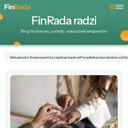
Fin
Rada
radzi
Blog finansowy, porady i wskazówki ekspertów
Aktualności finansowe
Oszczędzaj mądrze
Poradnik pożyczkobiorcy
Sty