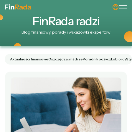
Fin
Rada
radzi
Blog finansowy, porady i wskazówki ekspertów
Aktualności finansowe
Oszczędzaj mądrze
Poradnik pożyczkobiorcy
Sty