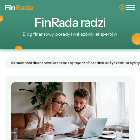
Fin
Rada
radzi
Blog finansowy, porady i wskazówki ekspertów
Aktualności finansowe
Oszczędzaj mądrze
Poradnik pożyczkobiorcy
Sty