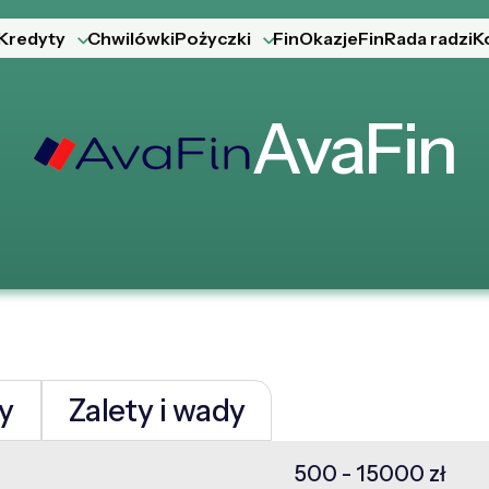
Kredyty
Chwilówki
Pożyczki
FinOkazje
FinRada radzi
K
AvaFin
y
Zalety i wady
500 - 15000 zł