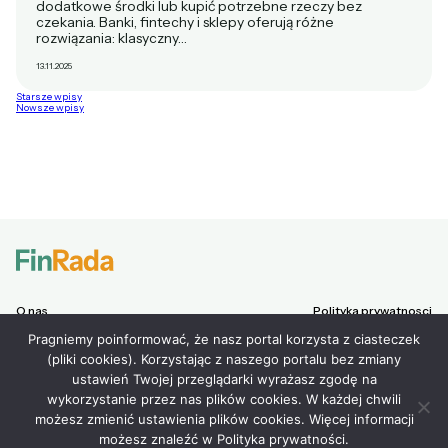
dodatkowe środki lub kupić potrzebne rzeczy bez
czekania. Banki, fintechy i sklepy oferują różne
rozwiązania: klasyczny…
13.11.2025
Nawigacja
Starsze wpisy
Nowsze wpisy
po
wpisach
O nas
Polityka prywatnosci
Chwilówki
Regulamin
Pragniemy poinformować, że nasz portal korzysta z ciasteczek
Pożyczki na raty
Lista partnerów
Pożyczki pozabankowe
(pliki cookies). Korzystając z naszego portalu bez zmiany
FinOkazje
ustawień Twojej przeglądarki wyrażasz zgodę na
FinRada radzi
wykorzystanie przez nas plików cookies. W każdej chwili
Kontakt
możesz zmienić ustawienia plików cookies. Więcej informacji
możesz znaleźć w Polityka prywatności.