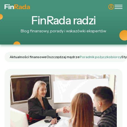
Fin
Rada
radzi
Blog finansowy, porady i wskazówki ekspertów
Aktualności finansowe
Oszczędzaj mądrze
Poradnik pożyczkobiorcy
Sty