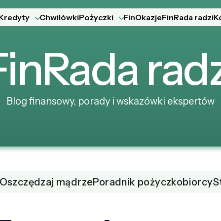
Kredyty
Chwilówki
Pożyczki
FinOkazje
FinRada radzi
K
Fin
Rada
radz
Blog finansowy, porady i wskazówki ekspertów
Oszczędzaj mądrze
Poradnik pożyczkobiorcy
S