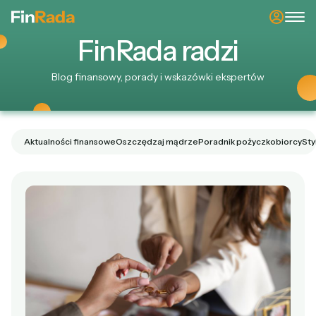
Fin
Rada
radzi
Blog finansowy, porady i wskazówki ekspertów
Aktualności finansowe
Oszczędzaj mądrze
Poradnik pożyczkobiorcy
Sty