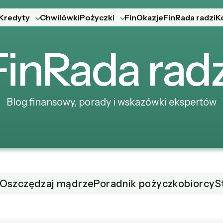
Kredyty
Chwilówki
Pożyczki
FinOkazje
FinRada radzi
K
Fin
Rada
radz
Blog finansowy, porady i wskazówki ekspertów
Oszczędzaj mądrze
Poradnik pożyczkobiorcy
S