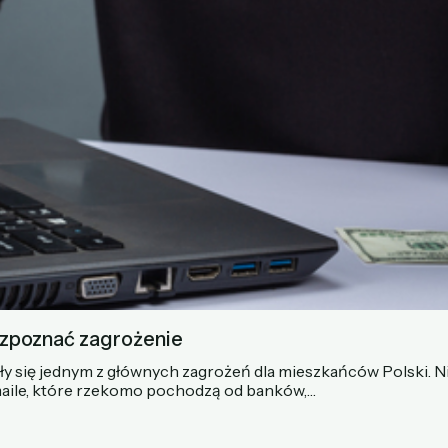
ozpoznać zagrożenie
y się jednym z głównych zagrożeń dla mieszkańców Polski. 
maile, które rzekomo pochodzą od banków,…