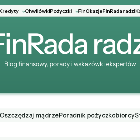
Kredyty
Chwilówki
Pożyczki
FinOkazje
FinRada radzi
K
Fin
Rada
radz
Blog finansowy, porady i wskazówki ekspertów
Oszczędzaj mądrze
Poradnik pożyczkobiorcy
S