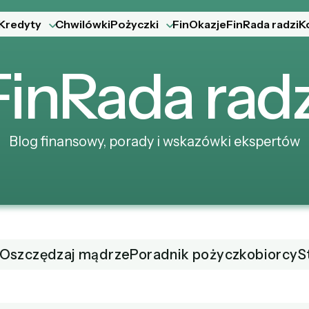
Kredyty
Chwilówki
Pożyczki
FinOkazje
FinRada radzi
K
Fin
Rada
radz
Blog finansowy, porady i wskazówki ekspertów
Oszczędzaj mądrze
Poradnik pożyczkobiorcy
S