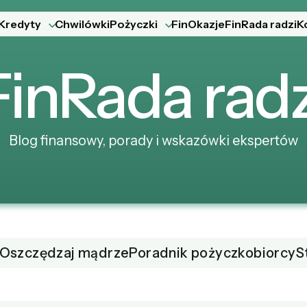
Kredyty
Chwilówki
Pożyczki
FinOkazje
FinRada radzi
K
Fin
Rada
radz
Blog finansowy, porady i wskazówki ekspertów
Oszczędzaj mądrze
Poradnik pożyczkobiorcy
S