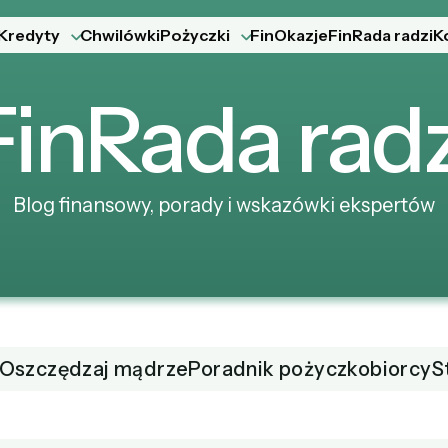
Kredyty
Chwilówki
Pożyczki
FinOkazje
FinRada radzi
K
Fin
Rada
radz
Blog finansowy, porady i wskazówki ekspertów
Oszczędzaj mądrze
Poradnik pożyczkobiorcy
S