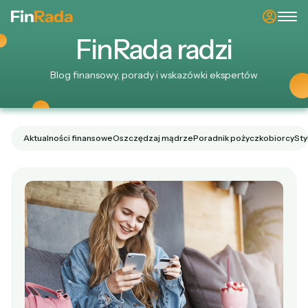
Fin
Rada
radzi
Blog finansowy, porady i wskazówki ekspertów
Aktualności finansowe
Oszczędzaj mądrze
Poradnik pożyczkobiorcy
Sty